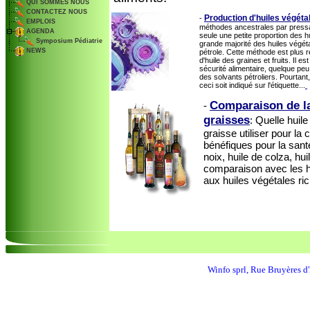
QUI SOMMES NOUS
CONTACTEZ NOUS
Production d'huiles végéta
-
EMPLOIS
méthodes ancestrales par pressa
AGENDA
seule une petite proportion des 
Symposium Pédiatrie
grande majorité des huiles végét
NEWS
pétrole. Cette méthode est plus 
d'huile des graines et fruits. Il 
sécurité alimentaire, quelque peu
des solvants pétroliers. Pourtant
ceci soit indiqué sur l'étiquette...
Comparaison de la 
-
graisses
: Quelle huil
graisse utiliser pour la
bénéfiques pour la sant
noix, huile de colza, hui
comparaison avec les hu
aux huiles végétales ri
Winfo sprl, Rue Bruyères 