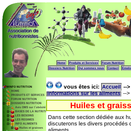
Home
Produits et Services
Forum Nutrition
Dossiers Nutrition
Qui sommes nous
Contact
Emplo
vous êtes ici:
--
Accueil
WINFO NUTRITION
HOME
--
Informations sur les aliments
PRODUITS ET SERVICES
FORUM NUTRTION
Huiles et grais
DOSSIERS NUTRITION
Avis OMS sur l´obésité
BASES DE LA NUTRITION
LES BESOINS
Dans cette section dédiée aux hu
LES REGIMES
discuterons les divers procédés d
INFO ALIMENTS
Huiles et graisses
aliments.